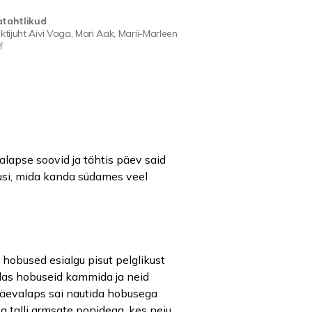
tahtlikud
ktijuht Aivi Vaga, Mari Aak, Marii-Marleen
f
alapse soovid ja tähtis päev said
estusi, mida kanda südames veel
d hobused esialgu pisut pelglikust
uidas hobuseid kammida ja neid
ipäevalaps sai nautida hobusega
ka talli armsate ponidega, kes neiu