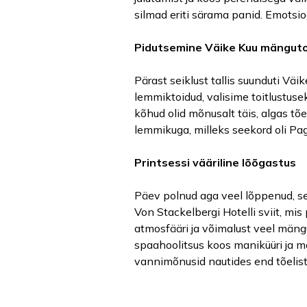
silmad eriti särama panid. Emotsio
Pidutsemine Väike Kuu mängut
Pärast seiklust tallis suunduti Vä
lemmiktoidud, valisime toitlustuse
kõhud olid mõnusalt täis, algas tõ
lemmikuga, milleks seekord oli Pa
Printsessi vääriline lõõgastus
Päev polnud aga veel lõppenud, se
Von Stackelbergi Hotelli sviit, mi
atmosfääri ja võimalust veel mänguv
spaahoolitsus koos maniküüri ja ma
vannimõnusid nautides end tõeliste 