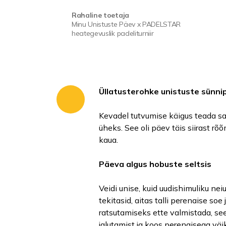
Rahaline toetaja
Minu Unistuste Päev x PADELSTAR
heategevuslik padeliturniir
Üllatusterohke unistuste sünni
Kevadel tutvumise käigus teada saa
üheks. See oli päev täis siirast rõ
kaua.
Päeva algus hobuste seltsis
Veidi unise, kuid uudishimuliku nei
tekitasid, aitas talli perenaise so
ratsutamiseks ette valmistada, se
jalutamist ja koos perenaisega väik