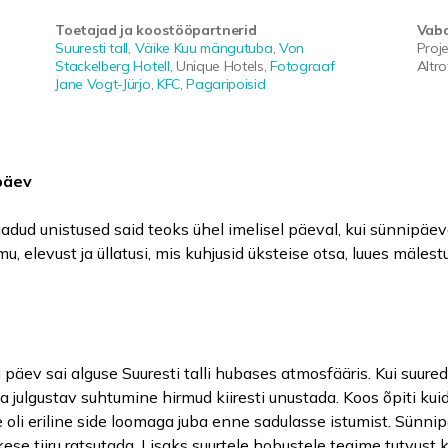
Toetajad ja koostööpartnerid
Vaba
Suuresti tall,
Väike Kuu mängutuba
,
Von
Proje
Stackelberg Hotell
, Unique Hotels,
Fotograaf
Altro
Jane Vogt-Jürjo
,
KFC
,
Pagaripoisid
päev
dud unistused said teoks ühel imelisel päeval, kui sünnipäev
õmu, elevust ja üllatusi, mis kuhjusid üksteise otsa, luues mäl
u päev sai alguse Suuresti talli hubases atmosfääris. Kui suure
e ja julgustav suhtumine hirmud kiiresti unustada. Koos õpiti k
e oli eriline side loomaga juba enne sadulasse istumist. Sünn
ese tiiru ratsutada. Lisaks suurtele hobustele tegime tutvust 