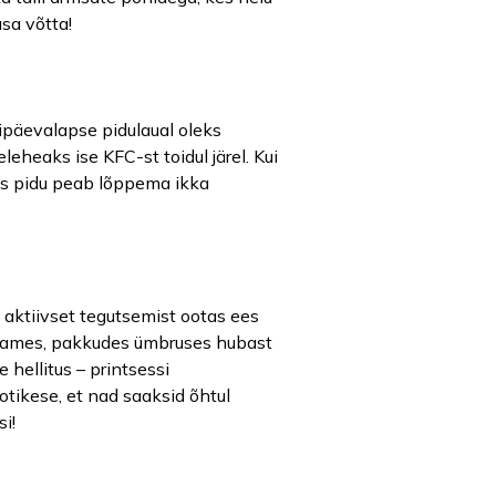
asa võtta!
nipäevalapse pidulaual oleks
eheaks ise KFC-st toidul järel. Kui
 üks pidu peab lõppema ikka
 aktiivset tegutsemist ootas ees
 südames, pakkudes ümbruses hubast
 hellitus – printsessi
otikese, et nad saaksid õhtul
i!