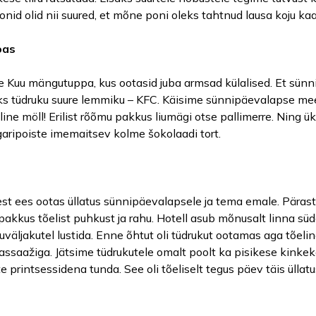
onid olid nii suured, et mõne poni oleks tahtnud lausa koju ka
oas
ike Kuu mängutuppa, kus ootasid juba armsad külalised. Et sün
ks tüdruku suure lemmiku – KFC. Käisime sünnipäevalapse meel
eline möll! Erilist rõõmu pakkus liumägi otse pallimerre. Ning
garipoiste imemaitsev kolme šokolaadi tort.
st ees ootas üllatus sünnipäevalapsele ja tema emale. Pärast
s pakkus tõelist puhkust ja rahu. Hotell asub mõnusalt linna
äljakutel lustida. Enne õhtut oli tüdrukut ootamas aga tõeline
ssaažiga. Jätsime tüdrukutele omalt poolt ka pisikese kinkek
printsessidena tunda. See oli tõeliselt tegus päev täis üllatus