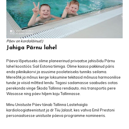
Päev on kordaläinud:)
Jahiga Pärnu lahel
Päeva lõpetuseks olime planeerinud privaatse jahisõidu Pärnu
lahel koostöös Sail Estonia tiimiga. Olime kaasa pakkinud päris
enda piknikukorvi ja asusime pooleteiseks tunniks seilama.
Mereõhk ja mõnus kerge loksumine tekitasid mõnusa harmoonilise
tunde ja viisid mõtted lendu. Tagasi sadamasse saabudes ootas
perekonda vinge Škoda Tallinna rendiauto, mis transportis pere
Wasasse ning päev hiljem koju Tallinnasse.
Minu Unistuste Päev tänab Tallinna Lastehaigla
kardioloogiateenistust ja dr Tiiu Jalasit, kes vahva Emil Prestoni
personaalsesse unistuste päeva programme nomineeris.