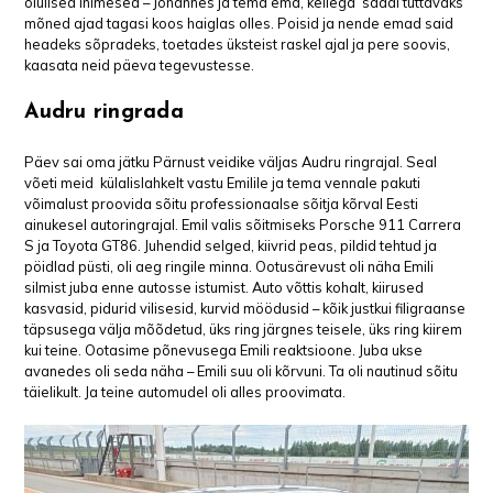
olulised inimesed – Johannes ja tema ema, kellega saadi tuttavaks
mõned ajad tagasi koos haiglas olles. Poisid ja nende emad said
headeks sõpradeks, toetades üksteist raskel ajal ja pere soovis,
kaasata neid päeva tegevustesse.
Audru ringrada
Päev sai oma jätku Pärnust veidike väljas Audru ringrajal. Seal
võeti meid külalislahkelt vastu Emilile ja tema vennale pakuti
võimalust proovida sõitu professionaalse sõitja kõrval Eesti
ainukesel autoringrajal. Emil valis sõitmiseks Porsche 911 Carrera
S ja Toyota GT86. Juhendid selged, kiivrid peas, pildid tehtud ja
pöidlad püsti, oli aeg ringile minna. Ootusärevust oli näha Emili
silmist juba enne autosse istumist. Auto võttis kohalt, kiirused
kasvasid, pidurid vilisesid, kurvid möödusid – kõik justkui filigraanse
täpsusega välja mõõdetud, üks ring järgnes teisele, üks ring kiirem
kui teine. Ootasime põnevusega Emili reaktsioone. Juba ukse
avanedes oli seda näha – Emili suu oli kõrvuni. Ta oli nautinud sõitu
täielikult. Ja teine automudel oli alles proovimata.