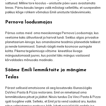
sattunud. Milline tore kooslus – unistuste päev uues avastamata
linnas. Pärnu kasuks langes valik mõistagi selletõttu, et suvepealinn
pakkus kõige rohkem võimalusi Emili unistuste täideviimiseks.
Pernova loodusmajas
Pärnus ootas meid oma meeskonnaga Pernova Loodusmaja, kus
veetsime kaks ülihuvitavat ja harivat tundi. Seiklus algas privaatse
planetaarium-kinoga, kus omandasime teadmisi planeetide tekkest
ja nende toimimisest. Samuti räägiti meile kosmose uuringute
kohta. Pikema tegelemisaja võtsime kineetilise liivaga
mänguautomaadi juures, kus poistel läks mängus vastaseid
kõrvaldades mõnusaks madinaks .
Sööme Emili lemmiktoite ja mängime
Teslas
Pärast selliseid emotsioone oli aeg kosutavaks lõunasöögiks
DaVinci Pasta & Pizza restoranis. Emil on nimetanud oma
lemmiktoiduna pitsat ja jäätist. Niisiis tundus Da Vinci Pasta & Pizza
igati loogiline valik. Selleks, et Emil ja ta vend saaksid aru, kuidas
pitsa valmistamise protsess käib, lubati poisid kööki endale ise