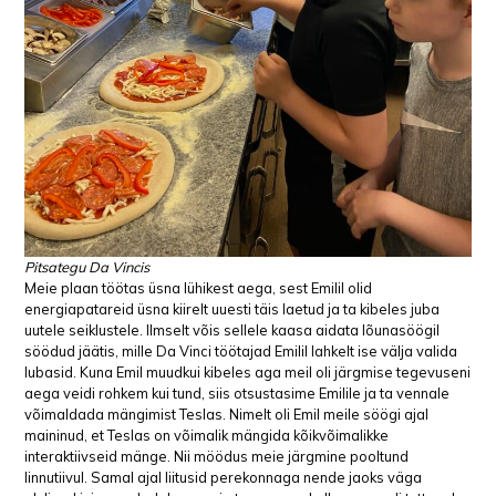
Pitsategu Da Vincis
Meie plaan töötas üsna lühikest aega, sest Emilil olid
energiapatareid üsna kiirelt uuesti täis laetud ja ta kibeles juba
uutele seiklustele. Ilmselt võis sellele kaasa aidata lõunasöögil
söödud jäätis, mille Da Vinci töötajad Emilil lahkelt ise välja valida
lubasid. Kuna Emil muudkui kibeles aga meil oli järgmise tegevuseni
aega veidi rohkem kui tund, siis otsustasime Emilile ja ta vennale
võimaldada mängimist Teslas. Nimelt oli Emil meile söögi ajal
maininud, et Teslas on võimalik mängida kõikvõimalikke
interaktiivseid mänge. Nii möödus meie järgmine pooltund
linnutiivul. Samal ajal liitusid perekonnaga nende jaoks väga