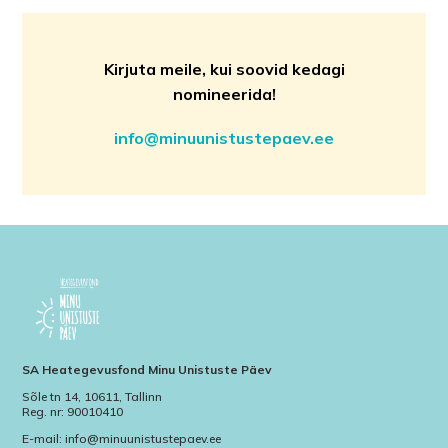
Kirjuta meile, kui soovid kedagi
nomineerida!
info@minuunistustepaev.ee
SA Heategevusfond Minu Unistuste Päev
Sõle tn 14, 10611, Tallinn
Reg. nr: 90010410
E-mail: info@minuunistustepaev.ee