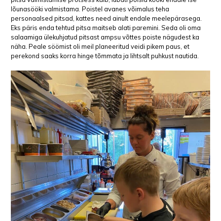
lõunasööki valmistama. Poistel avanes võimalus teha
personaalsed pitsad, kattes need ainult endale meelepärasega.
Eks päris enda tehtud pitsa maitseb alati paremini. Seda oli oma
salaamiga ülekuhjatud pitsast ampsu võttes poiste nägudest ka
näha. Peale söömist oli meil planeeritud veidi pikem paus, et
perekond saaks korra hinge tõmmata ja lihtsalt puhkust nautida.