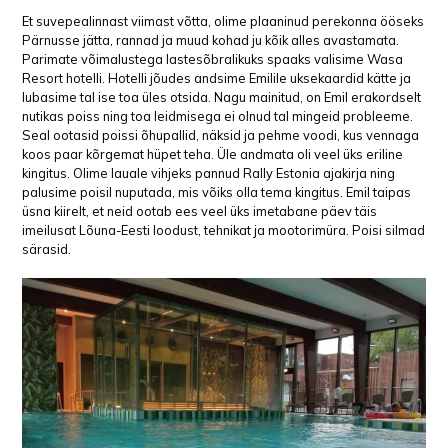
Et suvepealinnast viimast võtta, olime plaaninud perekonna ööseks
Pärnusse jätta, rannad ja muud kohad ju kõik alles avastamata.
Parimate võimalustega lastesõbralikuks spaaks valisime Wasa
Resort hotelli. Hotelli jõudes andsime Emilile uksekaardid kätte ja
lubasime tal ise toa üles otsida. Nagu mainitud, on Emil erakordselt
nutikas poiss ning toa leidmisega ei olnud tal mingeid probleeme.
Seal ootasid poissi õhupallid, näksid ja pehme voodi, kus vennaga
koos paar kõrgemat hüpet teha. Üle andmata oli veel üks eriline
kingitus. Olime lauale vihjeks pannud Rally Estonia ajakirja ning
palusime poisil nuputada, mis võiks olla tema kingitus. Emil taipas
üsna kiirelt, et neid ootab ees veel üks imetabane päev täis
imeilusat Lõuna-Eesti loodust, tehnikat ja mootorimüra. Poisi silmad
särasid.