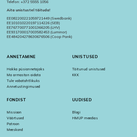
Telefon: +372 5555 1056
Aita unistustel täituda!
EE082200221059721449 (Swedbank)
EE101010220197114226 (SEB)
EE767700771001366205 (LHV)
EE931700017003582453 (Luminor)
EE484204278630676506 (Coop Pank)
ANNETAMINE
UNISTUSED
Hakka püsiannetajaks
Täitunud unistused
Ma armastan aidata
KKK
Tule vabatahtlikuks
Annetustingimused
FONDIST
UUDISED
Missioon
Blogi
Väärtused
HMUP meedias
Patroon
Meeskond