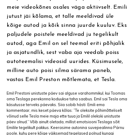
meie videokõnes osales väga aktiivselt. Emili
jutust jäi kõlama, et talle meeldivad üle
kõige autod ja kõik sinna juurde kuuluv. Eks
paljudele poistele meeldivad ju tegelikult
autod, aga Emil on sel teemal eriti põhjalik
ja asjatundlik, sest vaba aja veedab poiss
autoteemalisi videosid uurides. Küsimusele,
milline auto poisi silma särama paneb,
vastas Emil Preston mõtlemata, et Tesla.
Emil Prestoni unistuste päev sai alguse varahommikul, kui Toomas
oma Teslaga perekonna koduukse taha saabus. Emil sai Tesla oma
käsutusse terveks päevaks. Siia sobib hästi Emili ema
kommentaar, mis keset päeva kõlas: ”Te oleksite põhimõtteliselt
võinud selle Tesla meie maja ette tuua ja Emilil olekski unistuste
päev olnud.” Võib ainult oletada, millist emotsiooni Teslaga sõit
Emilile tegelikult pakkus. Keerasime autonina suvepealinna Pärnu
poole, kuhu pere kõige väiksemad tegelased polnud kunagi