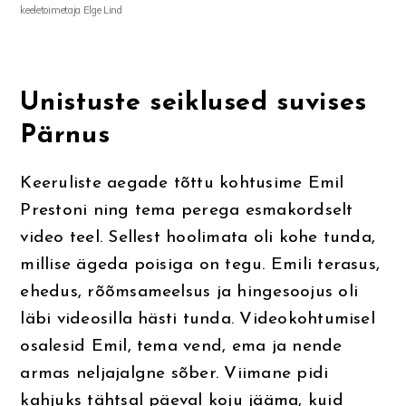
keeletoimetaja Elge Lind
Unistuste seiklused suvises
Pärnus
Keeruliste aegade tõttu kohtusime Emil
Prestoni ning tema perega esmakordselt
video teel. Sellest hoolimata oli kohe tunda,
millise ägeda poisiga on tegu. Emili terasus,
ehedus, rõõmsameelsus ja hingesoojus oli
läbi videosilla hästi tunda. Videokohtumisel
osalesid Emil, tema vend, ema ja nende
armas neljajalgne sõber. Viimane pidi
kahjuks tähtsal päeval koju jääma, kuid