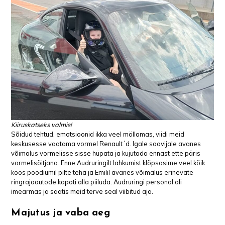
Kiiruskatseks valmis!
Sõidud tehtud, emotsioonid ikka veel möllamas, viidi meid
keskusesse vaatama vormel Renault´d. Igale soovijale avanes
võimalus vormelisse sisse hüpata ja kujutada ennast ette päris
vormelisõitjana. Enne Audruringilt lahkumist klõpsasime veel kõik
koos poodiumil pilte teha ja Emilil avanes võimalus erinevate
ringrajaautode kapoti alla piiluda. Audruringi personal oli
imearmas ja saatis meid terve seal viibitud aja.
Majutus ja vaba aeg