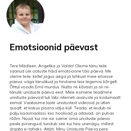
Emotsioonid päevast
Tere Mädleen, Angelika ja Valdo! Oleme tänu teile
saanud üle ootuste häid emotsioone täis päeva. Me
oleme teile, kellel jagus aega ja lahkust meie eilsesse
päeva, väga tänulikud ja hindame teie tegemisi kõrgelt.
Õhtul voodis Emil murdus. Nuttis nii kõvasti ja oli nii
tänulik unistuste päeva eest. Meie esimene teadmine
unistuste päevast tuli läbi interneti avaruste ja kodumaalt
eemal. Vaatasime laste unistustest videosid ja ütlen
ausalt, et kiskus pisara välja küll. Teada, et leidub nii
palju kaasmaalasi, kes hoolivad ja aitavad, on puhas
rõõm. Nüüd, kui me ise saime oma unistuste päeva
peale piiranguid, tundub see kui hea unenägu, millest
ärgata ei tahaks. Aitäh, Minu Unistuste Päeva pere.