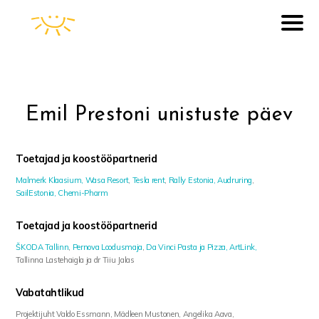
Emil Prestoni unistuste päev
Toetajad ja koostööpartnerid
Malmerk Klaasium,
Wasa Resort
,
Tesla rent
,
Rally Estonia,
Audruring
,
SailEstonia,
Chemi-Pharm
Toetajad ja koostööpartnerid
ŠKODA Tallinn
,
Pernova Loodusmaja
,
Da Vinci Pasta ja Pizza,
ArtLink
,
Tallinna Lastehaigla ja dr Tiiu Jalas
Vabatahtlikud
Projektijuht Valdo Essmann, Mädleen Mustonen, Angelika Aava,