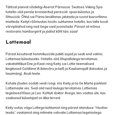
Tähtsal päeval sõidetigi Aserist Pärnusse. Sealses Viiking Spa
hotellis olid perele broneeritud peresviit, spaa külastus ja
õhtusöök. Õhtul sai Pärnu kesklinnas jalutada ja suvist kuurortlinna
imetleda. Keityt rõõmustas hooliv suhtumine hotellis, kus talle toodi
värvipliiatsid ning nad õega said joonistada. Pärast oli mõnus
restoranis hamburgerit ja jäätist kõht täis süüa!
Lottemaal
Pärast kosutavat hommikusööki pakiti asjad ja seati end valmis
Lottemaa külastuseks. Hotellis olid õhupallidega tervitamas
vabatahtlikud Ene ja Kaari ning Keity sai Lotte-teemalised
kingitused Goldtime’ilt (käevõru ja kell) ja Kaubamajalt (kaisukas ja
lauamäng). Asuti teele.
Kohale jõudes oodati veidi rongi, mis Keity ja ta õe Marta parklast
Lottemaale viis. Seal olid neid lauluga tervitamas Lottemaa
tegelased Klaus ja Leo. Kohtuti doktor Avega, kes vaatas üle, kas
saabunud külastajad on ikka terved.
Keity ootas väga Lottega kohtumist ning pärast etenduse “Huvitav
leiutis” vaatamist ning mitmete vahvate Lottemaa tegelastega