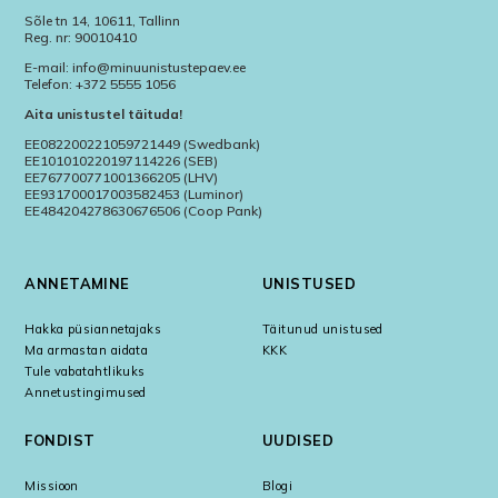
Sõle tn 14, 10611, Tallinn
Reg. nr: 90010410
E-mail: info@minuunistustepaev.ee
Telefon: +372 5555 1056
Aita unistustel täituda!
EE082200221059721449 (Swedbank)
EE101010220197114226 (SEB)
EE767700771001366205 (LHV)
EE931700017003582453 (Luminor)
EE484204278630676506 (Coop Pank)
ANNETAMINE
UNISTUSED
Hakka püsiannetajaks
Täitunud unistused
Ma armastan aidata
KKK
Tule vabatahtlikuks
Annetustingimused
FONDIST
UUDISED
Missioon
Blogi