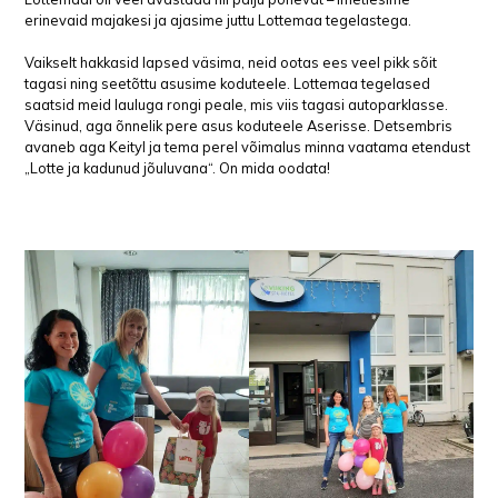
erinevaid majakesi ja ajasime juttu Lottemaa tegelastega.
Vaikselt hakkasid lapsed väsima, neid ootas ees veel pikk sõit
tagasi ning seetõttu asusime koduteele. Lottemaa tegelased
saatsid meid lauluga rongi peale, mis viis tagasi autoparklasse.
Väsinud, aga õnnelik pere asus koduteele Aserisse. Detsembris
avaneb aga Keityl ja tema perel võimalus minna vaatama etendust
„Lotte ja kadunud jõuluvana“. On mida oodata!