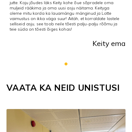
jutte. Koju jõudes läks Keity kohe õue sõpradele oma
muljeid rääkima ja oma uusi asju näitama. Keityga
oleme mitu korda ka lauamängu mänginud ja Lotte
vaimustus on ikka väga suur! Aitäh, et korraldate lastele
selliseid asju, see toob neile tõesti palju-palju rõõmu ja
teie süda on tõesti õiges kohas!
Keity ema
VAATA KA NEID UNISTUSI