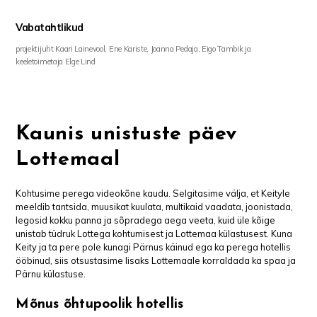
Vabatahtlikud
projektijuht Kaari Lainevool, Ene Kariste, Joanna Pedaja, Eigo Tambik ja
keeletoimetaja Elge Lind
Kaunis unistuste päev
Lottemaal
Kohtusime perega videokõne kaudu. Selgitasime välja, et Keityle
meeldib tantsida, muusikat kuulata, multikaid vaadata, joonistada,
legosid kokku panna ja sõpradega aega veeta, kuid üle kõige
unistab tüdruk Lottega kohtumisest ja Lottemaa külastusest. Kuna
Keity ja ta pere pole kunagi Pärnus käinud ega ka perega hotellis
ööbinud, siis otsustasime lisaks Lottemaale korraldada ka spaa ja
Pärnu külastuse.
Mõnus õhtupoolik hotellis