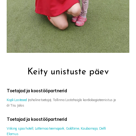
Keity unistuste päev
Toetajad ja koostööpartnerid
Kopli Lasteaed
(rahaline toetaja), Tallinna Lastehaigla kardioloogiateenistus ja
dr Tiiu Jalas
Toetajad ja koostööpartnerid
Viiking spaa hotell
,
Lottemaa teemapark
,
Goldtime
,
Kaubamaja
,
Delfi
Elamus