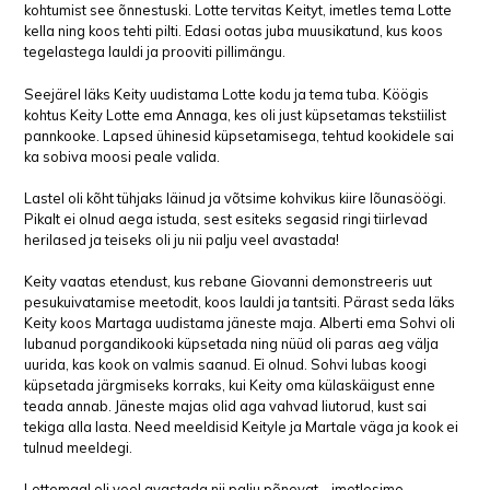
kohtumist see õnnestuski. Lotte tervitas Keityt, imetles tema Lotte
kella ning koos tehti pilti. Edasi ootas juba muusikatund, kus koos
tegelastega lauldi ja prooviti pillimängu.
Seejärel läks Keity uudistama Lotte kodu ja tema tuba. Köögis
kohtus Keity Lotte ema Annaga, kes oli just küpsetamas tekstiilist
pannkooke. Lapsed ühinesid küpsetamisega, tehtud kookidele sai
ka sobiva moosi peale valida.
Lastel oli kõht tühjaks läinud ja võtsime kohvikus kiire lõunasöögi.
Pikalt ei olnud aega istuda, sest esiteks segasid ringi tiirlevad
herilased ja teiseks oli ju nii palju veel avastada!
Keity vaatas etendust, kus rebane Giovanni demonstreeris uut
pesukuivatamise meetodit, koos lauldi ja tantsiti. Pärast seda läks
Keity koos Martaga uudistama jäneste maja. Alberti ema Sohvi oli
lubanud porgandikooki küpsetada ning nüüd oli paras aeg välja
uurida, kas kook on valmis saanud. Ei olnud. Sohvi lubas koogi
küpsetada järgmiseks korraks, kui Keity oma külaskäigust enne
teada annab. Jäneste majas olid aga vahvad liutorud, kust sai
tekiga alla lasta. Need meeldisid Keityle ja Martale väga ja kook ei
tulnud meeldegi.
Lottemaal oli veel avastada nii palju põnevat – imetlesime