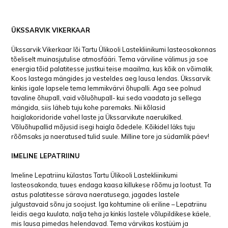
ÜKSSARVIK VIKERKAAR
Ükssarvik Vikerkaar lõi Tartu Ülikooli Lastekliinikumi lasteosakonnas
tõeliselt muinasjutulise atmosfääri. Tema värviline välimus ja soe
energia tõid palatitesse justkui teise maailma, kus kõik on võimalik.
Koos lastega mängides ja vesteldes aeg lausa lendas. Ükssarvik
kinkis igale lapsele tema lemmikvärvi õhupalli. Aga see polnud
tavaline õhupall, vaid võluõhupall- kui seda vaadata ja sellega
mängida, siis läheb tuju kohe paremaks. Nii kõlasid
haiglakoridoride vahel laste ja Ükssarvikute naerukilked.
Võluõhupallid mõjusid isegi haigla õdedele. Kõikidel läks tuju
rõõmsaks ja naeratused tulid suule. Milline tore ja südamlik päev!
IMELINE LEPATRIINU
Imeline Lepatriinu külastas Tartu Ülikooli Lastekliinikumi
lasteosakonda, tuues endaga kaasa killukese rõõmu ja lootust. Ta
astus palatitesse särava naeratusega, jagades lastele
julgustavaid sõnu ja soojust. Iga kohtumine oli eriline – Lepatriinu
leidis aega kuulata, nalja teha ja kinkis lastele võlupildikese käele,
mis lausa pimedas helendavad. Tema värvikas kostüüm ja