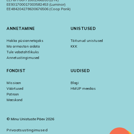
EE931700017003582453 (Luminor)
EE484204278630676506 (Coop Pank)
ANNETAMINE
UNISTUSED
Hakka püsiannetajaks
Täitunud unistused
Ma armastan aidata
KKK
Tule vabatahtlikuks
Annetustingimused
FONDIST
UUDISED
Missioon
Blogi
Väärtused
HMUP meedias
Patroon
Meeskond
© Minu Unistuste Päev 2026
Privaatsustingimused