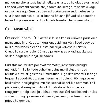
mänguline olek aitasid lastel hetkeks unustada haiglapäeva mured.
Lapsed vastasid naeratuste ja rõõmuhõisetega, mis täitsid kogu
osakonna eluga. See oli päev, mil väikestesse südametesse jäi
suur ja soe mälestus. Ja kui lapsed ööunne jäävad, siis pimedas
helendav pildike käe peal jääb neile toredaid hetki meenutama.
ÜKSSARVIK SÄDE
Ükssarvik Säde tõi TÜK Lastekliinikusse kaasa killukese päris oma
muinasmaailma. Koos temaga lendasid ringi värvilised soovide
mullid, mis kandsid endas laste naeru ja väikeseid unistusi.
Õhupallid said endale rõõmsad ja värvilised pildid, igaüks just
selline, nagu selle looja ise soovis.
Uudistasime ka ühte põnevat raamatut „Kes tahab minuga
mängida“, mille lehtede vahelt avastasime üllatusi, ja need
tekitasid elevust igas toas. Smurfi tüdrukuga aitasime tal lilledega
tagasi lillepoodi jõuda, samm-sammult, hoole ja rõõmuga. Ja kui
hakkasime jooni järgima, muutus see väike seiklus ootamatult nii
põnevaks, et keegi ei tahtnudki lõpetada, nii leidsime tee
rongijaama, haiglasse ja päästeametisse. Sellised hetked on täis
soojust, mängu ja väikeseid imesid, just neid, mis teevad ühe
päeva helgemaks.