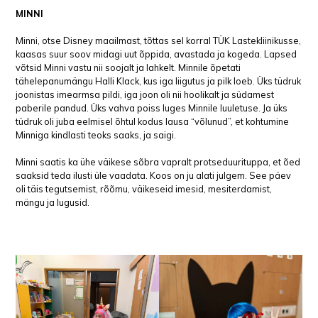
MINNI
Minni, otse Disney maailmast, tõttas sel korral TÜK Lastekliinikusse,
kaasas suur soov midagi uut õppida, avastada ja kogeda. Lapsed
võtsid Minni vastu nii soojalt ja lahkelt. Minnile õpetati
tähelepanumängu Halli Klack, kus iga liigutus ja pilk loeb. Üks tüdruk
joonistas imearmsa pildi, iga joon oli nii hoolikalt ja südamest
paberile pandud. Üks vahva poiss luges Minnile luuletuse. Ja üks
tüdruk oli juba eelmisel õhtul kodus lausa “võlunud”, et kohtumine
Minniga kindlasti teoks saaks, ja saigi.
Minni saatis ka ühe väikese sõbra vapralt protseduurituppa, et õed
saaksid teda ilusti üle vaadata. Koos on ju alati julgem. See päev
oli täis tegutsemist, rõõmu, väikeseid imesid, mesiterdamist,
mängu ja lugusid.