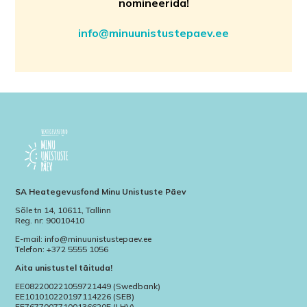
nomineerida!
info@minuunistustepaev.ee
SA Heategevusfond Minu Unistuste Päev
Sõle tn 14, 10611, Tallinn
Reg. nr: 90010410
E-mail: info@minuunistustepaev.ee
Telefon: +372 5555 1056
Aita unistustel täituda!
EE082200221059721449 (Swedbank)
EE101010220197114226 (SEB)
EE767700771001366205 (LHV)