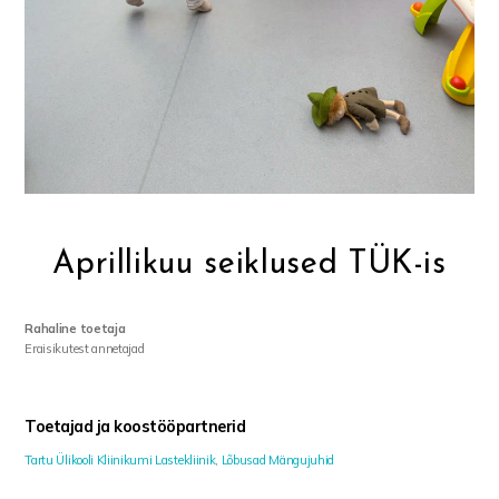
Aprillikuu seiklused TÜK-is
Rahaline toetaja
Eraisikutest annetajad
Toetajad ja koostööpartnerid
Tartu Ülikooli Kliinikumi Lastekliinik
,
Lõbusad Mängujuhid