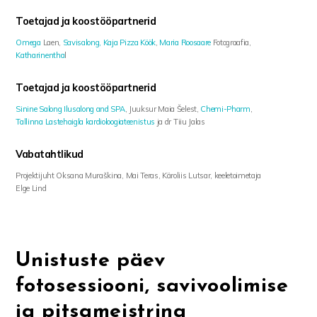
Toetajad ja koostööpartnerid
Omega
Laen,
Savisalong,
Kaja
Pizza
Köök
,
Maria
Roosaare
Fotograafia,
Katharinentha
l
Toetajad ja koostööpartnerid
Sinine Salong Ilusalong and SPA
, Juuksur Maia Šelest,
Chemi-Pharm
,
Tallinna Lastehaigla kardioloogiateenistus
ja dr Tiiu Jalas
Vabatahtlikud
Projektijuht Oksana Muraškina, Mai Teras, Käroliis Lutsar, keeletoimetaja
Elge Lind
Unistuste päev
fotosessiooni, savivoolimise
ja pitsameistrina