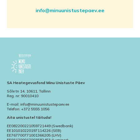
info@minuunistustepaev.ee
SA Heategevusfond Minu Unistuste Päev
Sõle tn 14, 10611, Tallinn
Reg. nr: 90010410
E-mail: info@minuunistustepaev.ee
Telefon: +372 5555 1056
Aita unistustel täituda!
EE082200221059721449 (Swedbank)
EE101010220197114226 (SEB)
EE767700771001366205 (LHV)
EE931700017003582453 (Luminor)