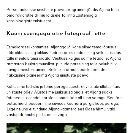
Personaalsesse unistuste päeva programmi jõudis Aljona tänu
oma raviarstile dr Tiiu Jalasele Tallinna Lastehaigla
kardioloogiateenistusest.
Kauni soenguga otse fotograafi ette
Esmakordsel kohtumisel Aljonaga jäi kohe silma tema lõbusus,
sõbralikkus, ning lahkus. Tüdruk rääkis endast ning sellest, kuidas
talle meeldib teisi aidata. Vestluse käigus saime teada, et Aljona
armastab kuulata muusikat, punuda patse ning talle pakub huvi
saviga meisterdamine. Sellele informatsioonile toetudes
hakkasime planeerima Aljona unistuste päeva.
Kohtusime tüdruku ja tema perega uuesti, et viia läbi üllatusi täis
unistuste päev. Alustasime juuksurisalongis, et Aljona saaks
fotoseansiks endale professionaali käe all ilusa soengu. Seejärel
ootas meid poseerimine suvises Kadrioru pargis koos perega.
Julge neiuna ei tundnud Aljona kaamera ees üldse hirmu, vaid
vastupidi, nautis pildistamist väga.