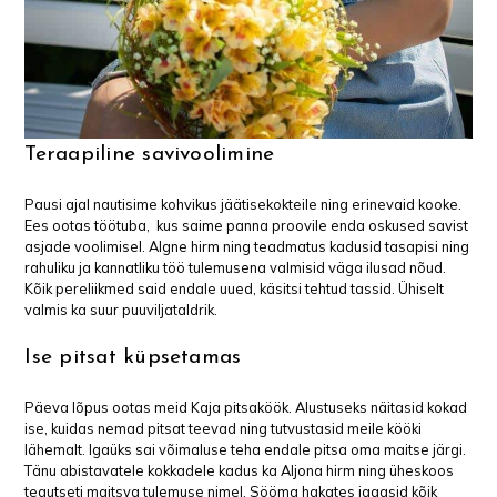
Teraapiline savivoolimine
Pausi ajal nautisime kohvikus jäätisekokteile ning erinevaid kooke.
Ees ootas töötuba, kus saime panna proovile enda oskused savist
asjade voolimisel. Algne hirm ning teadmatus kadusid tasapisi ning
rahuliku ja kannatliku töö tulemusena valmisid väga ilusad nõud.
Kõik pereliikmed said endale uued, käsitsi tehtud tassid. Ühiselt
valmis ka suur puuviljataldrik.
Ise pitsat küpsetamas
Päeva lõpus ootas meid Kaja pitsaköök. Alustuseks näitasid kokad
ise, kuidas nemad pitsat teevad ning tutvustasid meile kööki
lähemalt. Igaüks sai võimaluse teha endale pitsa oma maitse järgi.
Tänu abistavatele kokkadele kadus ka Aljona hirm ning üheskoos
tegutseti maitsva tulemuse nimel. Sööma hakates jagasid kõik