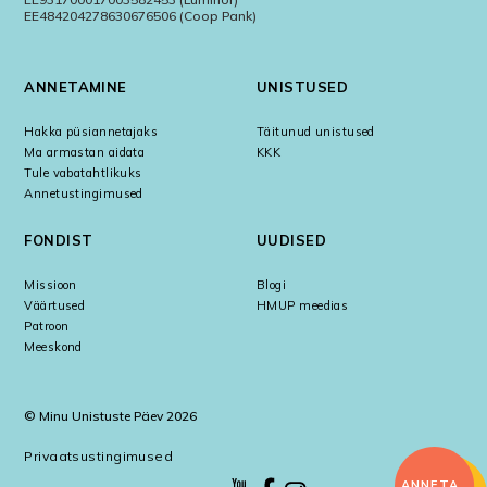
EE484204278630676506 (Coop Pank)
ANNETAMINE
UNISTUSED
Hakka püsiannetajaks
Täitunud unistused
Ma armastan aidata
KKK
Tule vabatahtlikuks
Annetustingimused
FONDIST
UUDISED
Missioon
Blogi
Väärtused
HMUP meedias
Patroon
Meeskond
© Minu Unistuste Päev 2026
Privaatsustingimused
ANNETA