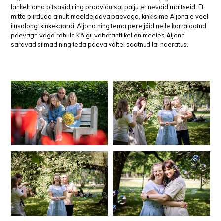
lahkelt oma pitsasid ning proovida sai palju erinevaid maitseid. Et
mitte piirduda ainult meeldejääva päevaga, kinkisime Aljonale veel
ilusalongi kinkekaardi. Aljona ning tema pere jäid neile korraldatud
päevaga väga rahule Kõigil vabatahtlikel on meeles Aljona
säravad silmad ning teda päeva vältel saatnud lai naeratus.