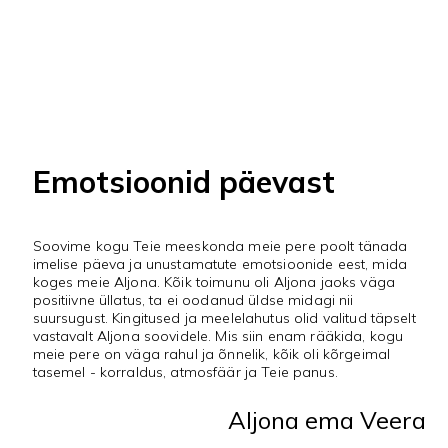
Emotsioonid päevast
Soovime kogu Teie meeskonda meie pere poolt tänada
imelise päeva ja unustamatute emotsioonide eest, mida
koges meie Aljona. Kõik toimunu oli Aljona jaoks väga
positiivne üllatus, ta ei oodanud üldse midagi nii
suursugust. Kingitused ja meelelahutus olid valitud täpselt
vastavalt Aljona soovidele. Mis siin enam rääkida, kogu
meie pere on väga rahul ja õnnelik, kõik oli kõrgeimal
tasemel - korraldus, atmosfäär ja Teie panus.
Aljona ema Veera