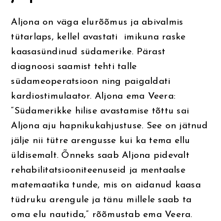
Aljona on väga elurõõmus ja abivalmis
tütarlaps, kellel avastati imikuna raske
kaasasündinud südamerike. Pärast
diagnoosi saamist tehti talle
südameoperatsioon ning paigaldati
kardiostimulaator. Aljona ema Veera:
“Südamerikke hilise avastamise tõttu sai
Aljona aju hapnikukahjustuse. See on jätnud
jälje nii tütre arengusse kui ka tema ellu
üldisemalt. Õnneks saab Aljona pidevalt
rehabilitatsiooniteenuseid ja mentaalse
matemaatika tunde, mis on aidanud kaasa
tüdruku arengule ja tänu millele saab ta
oma elu nautida,” rõõmustab ema Veera.