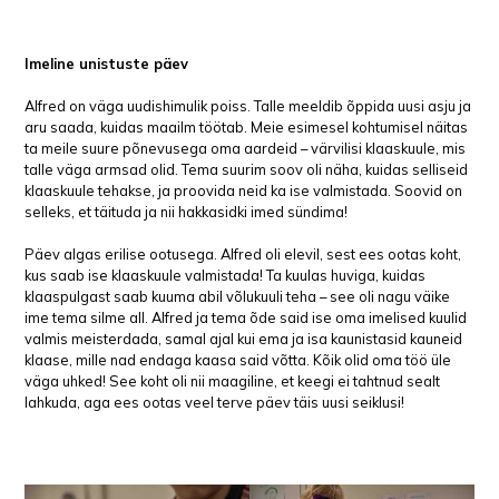
Imeline unistuste päev
Alfred on väga uudishimulik poiss. Talle meeldib õppida uusi asju ja
aru saada, kuidas maailm töötab. Meie esimesel kohtumisel näitas
ta meile suure põnevusega oma aardeid – värvilisi klaaskuule, mis
talle väga armsad olid. Tema suurim soov oli näha, kuidas selliseid
klaaskuule tehakse, ja proovida neid ka ise valmistada. Soovid on
selleks, et täituda ja nii hakkasidki imed sündima!
Päev algas erilise ootusega. Alfred oli elevil, sest ees ootas koht,
kus saab ise klaaskuule valmistada! Ta kuulas huviga, kuidas
klaaspulgast saab kuuma abil võlukuuli teha – see oli nagu väike
ime tema silme all. Alfred ja tema õde said ise oma imelised kuulid
valmis meisterdada, samal ajal kui ema ja isa kaunistasid kauneid
klaase, mille nad endaga kaasa said võtta. Kõik olid oma töö üle
väga uhked! See koht oli nii maagiline, et keegi ei tahtnud sealt
lahkuda, aga ees ootas veel terve päev täis uusi seiklusi!