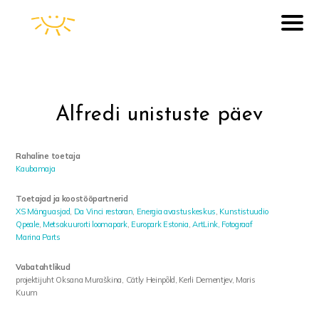
Alfredi unistuste päev
Rahaline toetaja
Kaubamaja
Toetajad ja koostööpartnerid
XS Mänguasjad
,
Da Vinci restoran
,
Energia avastuskeskus
,
Kunstistuudio
Qpeale
,
Metsakuurorti loomapark
,
Europark Estonia
,
ArtLink,
Fotograaf
Marina Parts
Vabatahtlikud
projektijuht Oksana Muraškina, Cätly Heinpõld, Kerli Dementjev, Maris
Kuum