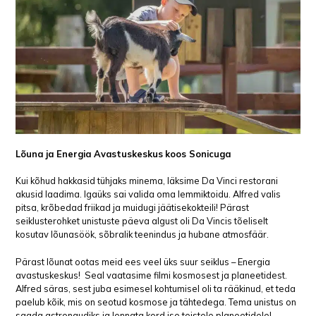
Lõuna ja Energia Avastuskeskus
koos Sonicuga
Kui kõhud hakkasid tühjaks minema, läksime Da Vinci restorani
akusid laadima. Igaüks sai valida oma lemmiktoidu. Alfred valis
pitsa, krõbedad friikad ja muidugi jäätisekokteili! Pärast
seiklusterohket unistuste päeva algust oli Da Vincis tõeliselt
kosutav lõunasöök, sõbralik teenindus ja hubane atmosfäär.
Pärast lõunat ootas meid ees veel üks suur seiklus – Energia
avastuskeskus! Seal vaatasime filmi kosmosest ja planeetidest.
Alfred säras, sest juba esimesel kohtumisel oli ta rääkinud, et teda
paelub kõik, mis on seotud kosmose ja tähtedega. Tema unistus on
saada astronaudiks ja lennata kord ise teistele planeetidele!