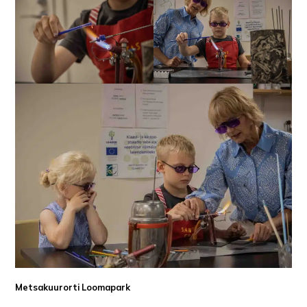
Metsakuurorti
Loomapark