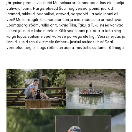
Järgmine peatus viis meid Metsakuurorti loomaparki, kus elas palju
vahvaid loomi. Pargis elavad Šoti mägiveised, ponid, jäärad,
laamad, tuhkrud, paabulind, oravad, pagagoid.. ja neid loomi oli
veel! Meile räägiti, kust nad pärit on ja mida nad süüa armastavad.
Loomapargi rõõmurullid on tuhkrud Tiku, Taku ja Tuku, need vahvad
nimed jäi meile kohe meelde. Kõik said loomi paitada ja toita ning
kõige lõpus sõitsime veel väikese parvega üle tiigi. Vesi sillerdas ja
linnud ujusid rahulikult meie ümber – justkui muinasjutus! Seal
veedetud aeg oli nagu rõõmuteraapia, mis täitis südame rõõmuga.