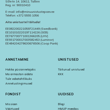
Sõle tn 14, 10611, Tallinn
Reg. nr: 90010410
E-mail: info@minuunistustepaev.ee
Telefon: +372 5555 1056
Aita unistustel täituda!
EE082200221059721449 (Swedbank)
EE101010220197114226 (SEB)
EE767700771001366205 (LHV)
EE931700017003582453 (Luminor)
EE484204278630676506 (Coop Pank)
ANNETAMINE
UNISTUSED
Hakka püsiannetajaks
Täitunud unistused
Ma armastan aidata
KKK
Tule vabatahtlikuks
Annetustingimused
FONDIST
UUDISED
Missioon
Blogi
Väärtused
HMUP meedias