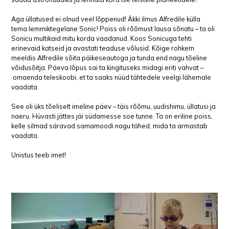
Aga üllatused ei olnud veel lõppenud! Äkki ilmus Alfredile külla
tema lemmiktegelane Sonic! Poiss oli rõõmust lausa sõnatu – ta oli
Sonicu multikaid mitu korda vaadanud. Koos Sonicuga tehti
erinevaid katseid ja avastati teaduse võlusid. Kõige rohkem
meeldis Alfredile sõita päikeseautoga ja tunda end nagu tõeline
võidusõitja. Päeva lõpus sai ta kingituseks midagi eriti vahvat –
omaenda teleskoobi, et ta saaks nüüd tähtedele veelgi lähemale
vaadata.
See oli üks tõeliselt imeline päev – täis rõõmu, uudishimu, üllatusi ja
naeru. Hüvasti jättes jäi südamesse soe tunne. Ta on eriline poiss,
kelle silmad säravad samamoodi nagu tähed, mida ta armastab
vaadata.
Unistus teeb imet!