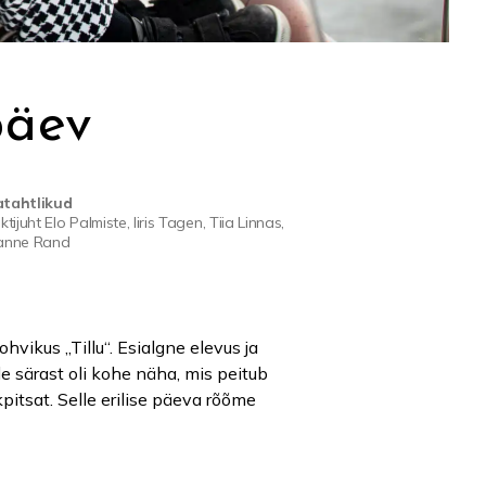
päev
tahtlikud
ktijuht Elo Palmiste, Iiris Tagen, Tiia Linnas,
anne Rand
ikus „Tillu“. Esialgne elevus ja
e särast oli kohe näha, mis peitub
itsat. Selle erilise päeva rõõme