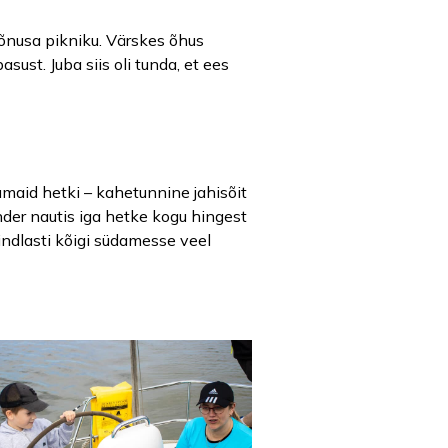
mõnusa pikniku. Värskes õhus
sust. Juba siis oli tunda, et ees
maid hetki – kahetunnine jahisõit
ander nautis iga hetke kogu hingest
indlasti kõigi südamesse veel