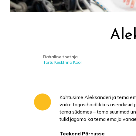
Ale
Rahaline toetaja
Tartu Kesklinna Kool
Kohtusime Aleksanderi ja tema ema
väike tagasihoidlikkus asendusid p
tema südames – tema suurimad unis
tulid jagama ka tema ema ja vana
Teekond Pärnusse