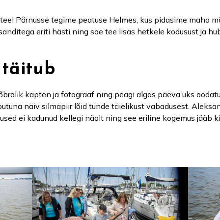
ing teel Pärnusse tegime peatuse Helmes, kus pidasime maha 
nditega eriti hästi ning soe tee lisas hetkele kodusust ja huba
 täitub
bralik kapten ja fotograaf ning peagi algas päeva üks oodatu
õputuna näiv silmapiir lõid tunde täielikust vabadusest. Aleks
used ei kadunud kellegi näolt ning see eriline kogemus jääb k