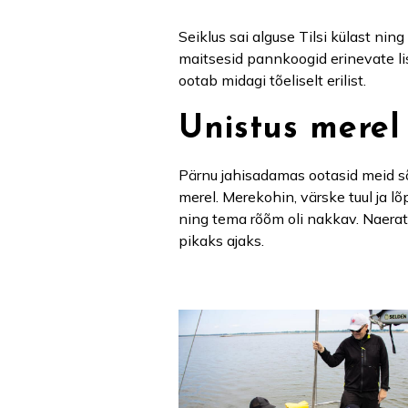
Seiklus sai alguse Tilsi külast n
maitsesid pannkoogid erinevate lisa
ootab midagi tõeliselt erilist.
Unistus merel
Pärnu jahisadamas ootasid meid sõ
merel. Merekohin, värske tuul ja l
ning tema rõõm oli nakkav. Naerat
pikaks ajaks.