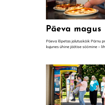
Päeva magus 
Päeva lõpetas jalutuskäik Pärnu p
kujunes ühine jäätise söömine – li