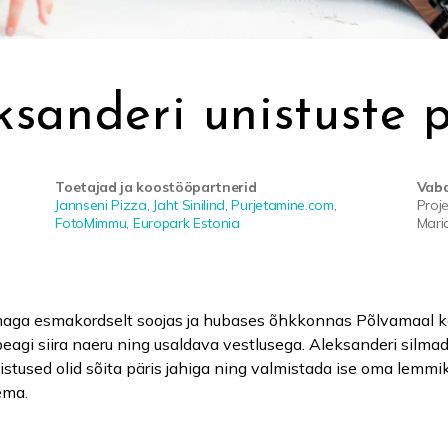
ksanderi unistuste 
Toetajad ja koostööpartnerid
Vaba
Jannseni Pizza
,
Jaht Sinilind
,
Purjetamine.com
,
Proje
FotoMimmu
,
Europark Estonia
Mari
ga esmakordselt soojas ja hubases õhkkonnas Põlvamaal kohv
eagi siira naeru ning usaldava vestlusega. Aleksanderi silmad
tused olid sõita päris jahiga ning valmistada ise oma lemmikp
ema.