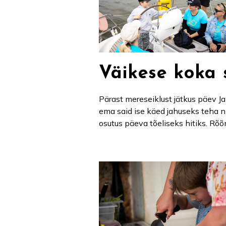
Väikese koka 
Pärast mereseiklust jätkus päev J
ema said ise käed jahuseks teha n
osutus päeva tõeliseks hitiks. Rõõm