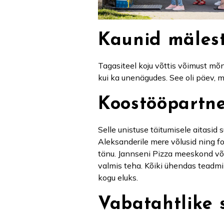
Kaunid mälest
Tagasiteel koju võttis võimust mõ
kui ka unenägudes. See oli päev, mi
Koostööpartne
Selle unistuse täitumisele aitasid
Aleksanderile mere võlusid ning fo
tänu. Jannseni Pizza meeskond võt
valmis teha. Kõiki ühendas teadmi
kogu eluks.
Vabatahtlike