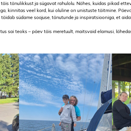
 täis tänulikkust ja sügavat rahulolu. Nähes, kuidas pikad ett
a, kinnitas veel kord, kui oluline on unistuste täitmine. Päev
täidab südame soojuse, tänutunde ja inspiratsiooniga, et aidata
istus sai teoks – päev täis meretuult, maitsvaid elamusi, läheda