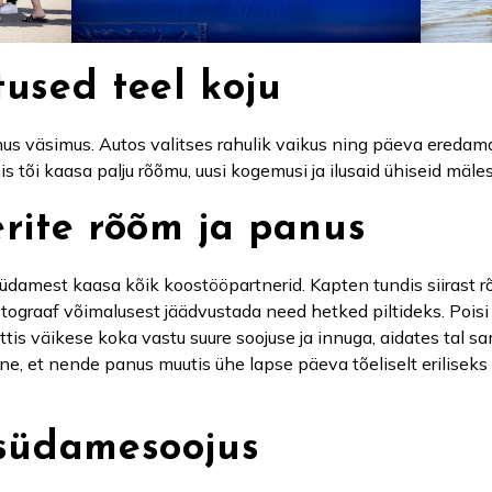
used teel koju
nus väsimus. Autos valitses rahulik vaikus ning päeva eredam
s tõi kaasa palju rõõmu, uusi kogemusi ja ilusaid ühiseid mäles
rite rõõm ja panus
 südamest kaasa kõik koostööpartnerid. Kapten tundis siirast
tograaf võimalusest jäädvustada need hetked piltideks. Poisi 
tis väikese koka vastu suure soojuse ja innuga, aidates tal
ne, et nende panus muutis ühe lapse päeva tõeliselt eriliseks
 südamesoojus