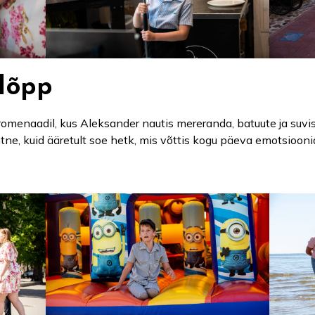
lõpp
romenaadil, kus Aleksander nautis mereranda, batuute ja suvi
htne, kuid ääretult soe hetk, mis võttis kogu päeva emotsiooni