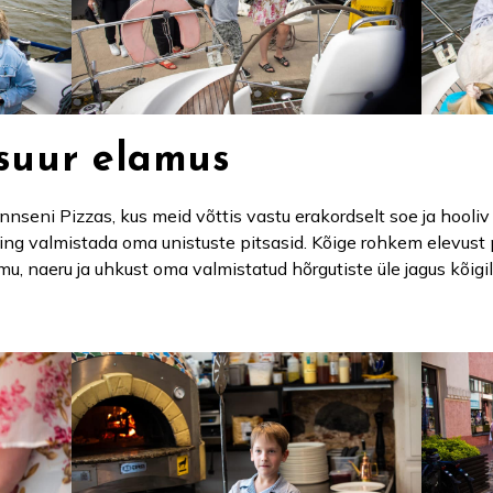
suur elamus
annseni Pizzas, kus meid võttis vastu erakordselt soe ja hool
ing valmistada oma unistuste pitsasid. Kõige rohkem elevust 
u, naeru ja uhkust oma valmistatud hõrgutiste üle jagus kõigil