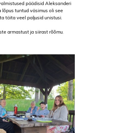
evalmistused päädisid Aleksanderi
a lõpus tuntud väsimus oli see
 täita veel paljusid unistusi.
ste armastust ja siirast rõõmu.