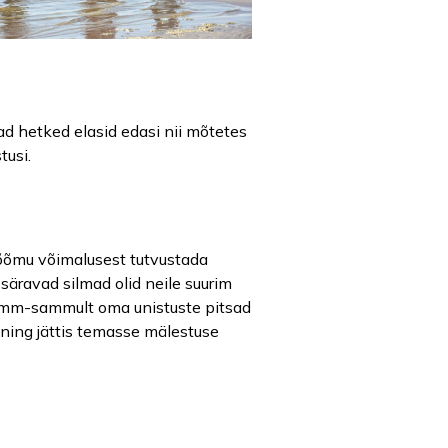
ad hetked elasid edasi nii mõtetes
tusi.
 rõõmu võimalusest tutvustada
säravad silmad olid neile suurim
 samm-sammult oma unistuste pitsad
 ning jättis temasse mälestuse