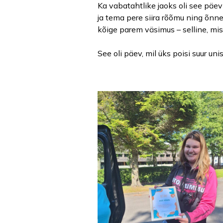
Ka vabatahtlike jaoks oli see päev
ja tema pere siira rõõmu ning õnneg
kõige parem väsimus – selline, mis 
See oli päev, mil üks poisi suur un