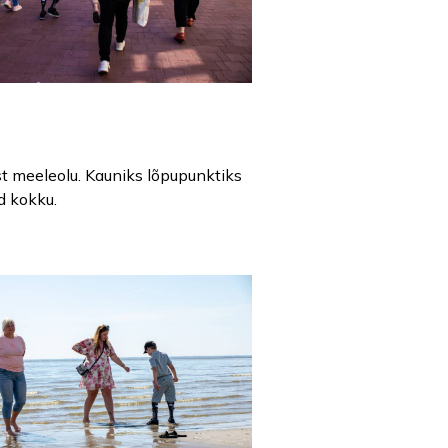
st meeleolu. Kauniks lõpupunktiks
d kokku.