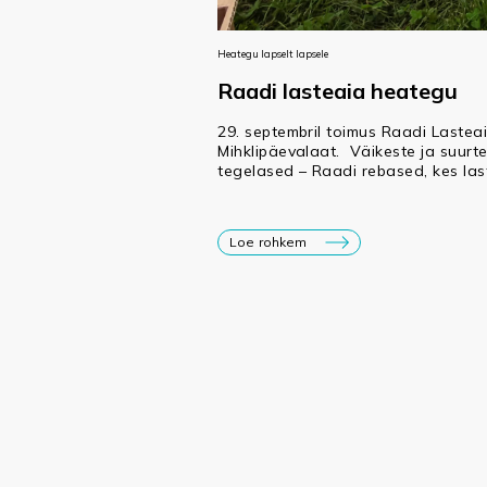
Heategu lapselt lapsele
Raadi lasteaia heategu
29. septembril toimus Raadi Lasteai
Mihklipäevalaat. Väikeste ja suurte
tegelased – Raadi rebased, kes las
Loe rohkem