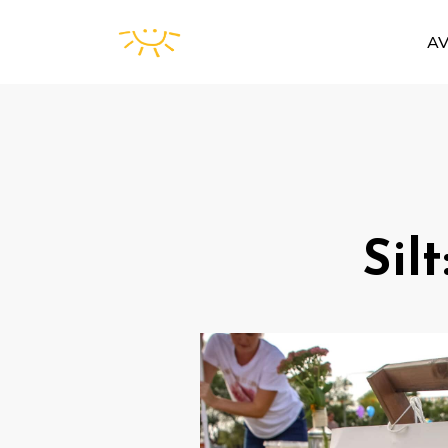
A
Silt