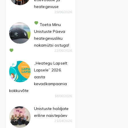
heategevuse
29/06/2026
Toeta Minu
Unistuste Päeva
heategevusliku
nokamütsi ostuga!
22/06/2026
„Heategu Lapselt
Lapsele” 2026.
aasta
kevadkampaania
kokkuvõte
18/06/2026
Unistuste haldjate
eriline naistepäev
21/04/2026