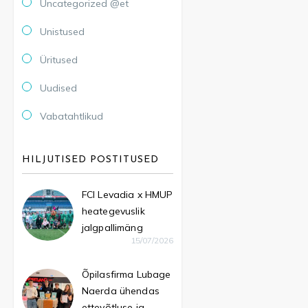
Uncategorized @et
Unistused
Üritused
Uudised
Vabatahtlikud
HILJUTISED POSTITUSED
FCI Levadia x HMUP
heategevuslik
jalgpallimäng
15/07/2026
Õpilasfirma Lubage
Naerda ühendas
ettevõtluse ja