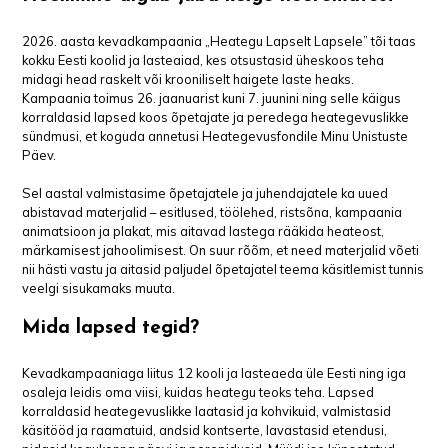
2026. aasta kevadkampaania „Heategu Lapselt Lapsele” tõi taas
kokku Eesti koolid ja lasteaiad, kes otsustasid üheskoos teha
midagi head raskelt või krooniliselt haigete laste heaks.
Kampaania toimus 26. jaanuarist kuni 7. juunini ning selle käigus
korraldasid lapsed koos õpetajate ja peredega heategevuslikke
sündmusi, et koguda annetusi Heategevusfondile Minu Unistuste
Päev.
Sel aastal valmistasime õpetajatele ja juhendajatele ka uued
abistavad materjalid – esitlused, töölehed, ristsõna, kampaania
animatsioon ja plakat, mis aitavad lastega rääkida heateost,
märkamisest jahoolimisest. On suur rõõm, et need materjalid võeti
nii hästi vastu ja aitasid paljudel õpetajatel teema käsitlemist tunnis
veelgi sisukamaks muuta.
Mida lapsed tegid?
Kevadkampaaniaga liitus 12 kooli ja lasteaeda üle Eesti ning iga
osaleja leidis oma viisi, kuidas heategu teoks teha. Lapsed
korraldasid heategevuslikke laatasid ja kohvikuid, valmistasid
käsitööd ja raamatuid, andsid kontserte, lavastasid etendusi,