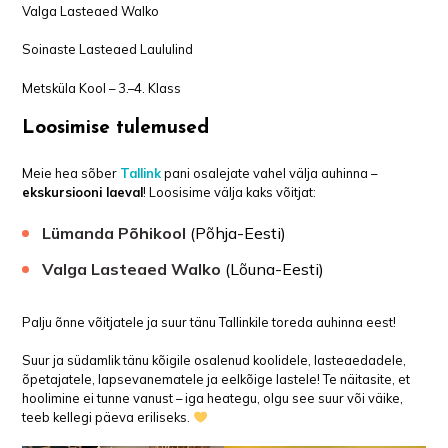
Valga Lasteaed Walko
Soinaste Lasteaed Laululind
Metsküla Kool – 3.–4. Klass
Loosimise tulemused
Meie hea sõber
Tallink
pani osalejate vahel välja auhinna –
ekskursiooni laeval
! Loosisime välja kaks võitjat:
Lümanda Põhikool
(Põhja-Eesti)
Valga Lasteaed Walko
(Lõuna-Eesti)
Palju õnne võitjatele ja suur tänu Tallinkile toreda auhinna eest!
Suur ja südamlik tänu kõigile osalenud koolidele, lasteaedadele,
õpetajatele, lapsevanematele ja eelkõige lastele! Te näitasite, et
hoolimine ei tunne vanust – iga heategu, olgu see suur või väike,
teeb kellegi päeva eriliseks.