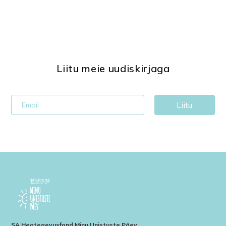
Liitu meie uudiskirjaga
Liitu
SA Heategevusfond Minu Unistuste Päev