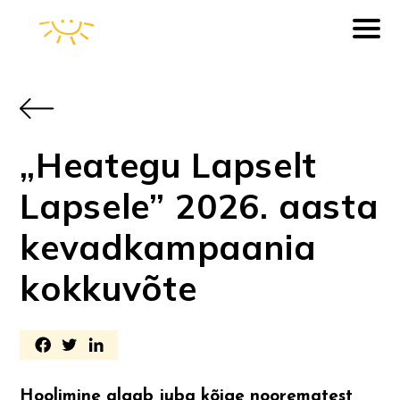
„Heategu Lapselt
Lapsele” 2026. aasta
kevadkampaania
kokkuvõte
Hoolimine algab juba kõige noorematest