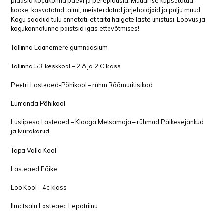
pidasid kogukonna päevi ja perepidusid. Müüdi ise küpsetatud
kooke, kasvatatud taimi, meisterdatud järjehoidjaid ja palju muud.
Kogu saadud tulu annetati, et täita haigete laste unistusi. Loovus ja
kogukonnatunne paistsid igas ettevõtmises!
Tallinna Läänemere gümnaasium
Tallinna 53. keskkool – 2.A ja 2.C klass
Peetri Lasteaed-Põhikool – rühm Rõõmuritisikad
Lümanda Põhikool
Lustipesa Lasteaed – Klooga Metsamaja – rühmad Päikesejänkud
ja Mürakarud
Tapa Valla Kool
Lasteaed Päike
Loo Kool – 4c klass
Ilmatsalu Lasteaed Lepatriinu