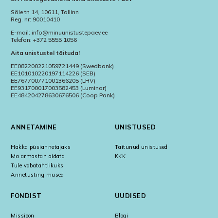
Sõle tn 14, 10611, Tallinn
Reg. nr: 90010410
E-mail: info@minuunistustepaev.ee
Telefon: +372 5555 1056
Aita unistustel täituda!
EE082200221059721449 (Swedbank)
EE101010220197114226 (SEB)
EE767700771001366205 (LHV)
EE931700017003582453 (Luminor)
EE484204278630676506 (Coop Pank)
ANNETAMINE
UNISTUSED
Hakka püsiannetajaks
Täitunud unistused
Ma armastan aidata
KKK
Tule vabatahtlikuks
Annetustingimused
FONDIST
UUDISED
Missioon
Blogi